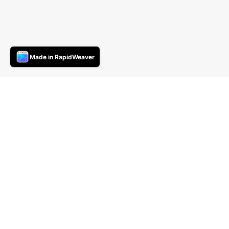
Made in RapidWeaver
01/01/20 21:59
Geek mais responsable …
Informatique : il est temps de séparer le
bon grain de l'ivraie , bien des évolutions
actuelles vantées par les fabricants ne sont